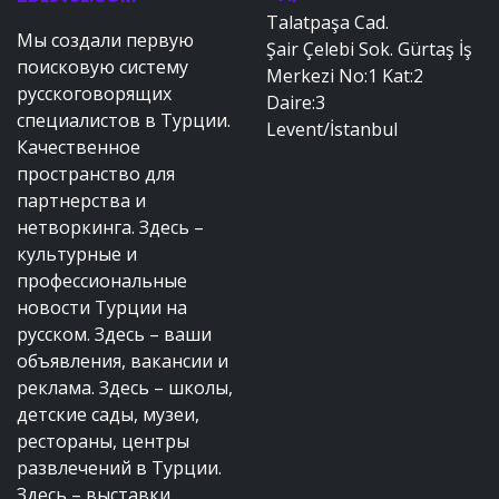
Talatpaşa Cad.
Мы создали первую
Şair Çelebi Sok. Gürtaş İş
поисковую систему
Merkezi No:1 Kat:2
русскоговорящих
Daire:3
специалистов в Турции.
Levent/İstanbul
Качественное
пространство для
партнерства и
нетворкинга. Здесь –
культурные и
профессиональные
новости Турции на
русском. Здесь – ваши
объявления, вакансии и
реклама. Здесь – школы,
детские сады, музеи,
рестораны, центры
развлечений в Турции.
Здесь – выставки,