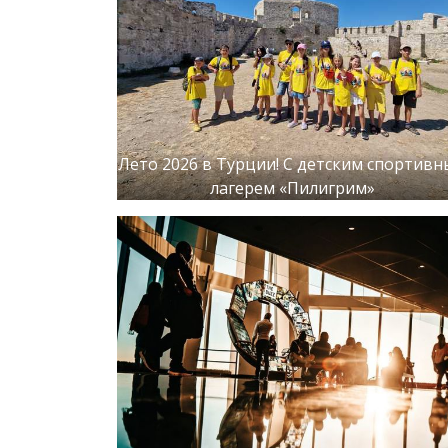
Лето 2026 в Турции! С детским спортив
лагерем «Пилигрим»