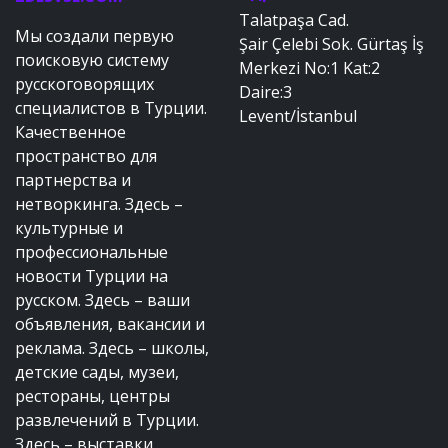
Talatpaşa Cad.
Мы создали первую
Şair Çelebi Sok. Gürtaş İş
поисковую систему
Merkezi No:1 Kat:2
русскоговорящих
Daire:3
специалистов в Турции.
Levent/İstanbul
Качественное
пространство для
партнерства и
нетворкинга. Здесь –
культурные и
профессиональные
новости Турции на
русском. Здесь – ваши
объявления, вакансии и
реклама. Здесь – школы,
детские сады, музеи,
рестораны, центры
развлечений в Турции.
Здесь – выставки,