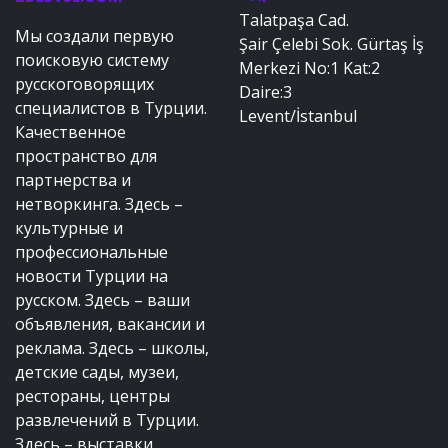
Talatpaşa Cad.
Мы создали первую
Şair Çelebi Sok. Gürtaş İş
поисковую систему
Merkezi No:1 Kat:2
русскоговорящих
Daire:3
специалистов в Турции.
Levent/İstanbul
Качественное
пространство для
партнерства и
нетворкинга. Здесь –
культурные и
профессиональные
новости Турции на
русском. Здесь – ваши
объявления, вакансии и
реклама. Здесь – школы,
детские сады, музеи,
рестораны, центры
развлечений в Турции.
Здесь – выставки,