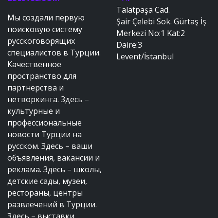
Talatpaşa Cad.
Мы создали первую
Şair Çelebi Sok. Gürtaş İş
поисковую систему
Merkezi No:1 Kat:2
русскоговорящих
Daire:3
специалистов в Турции.
Levent/İstanbul
Качественное
пространство для
партнерства и
нетворкинга. Здесь –
культурные и
профессиональные
новости Турции на
русском. Здесь – ваши
объявления, вакансии и
реклама. Здесь – школы,
детские сады, музеи,
рестораны, центры
развлечений в Турции.
Здесь – выставки,