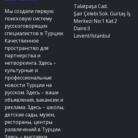
Talatpaşa Cad.
Мы создали первую
Şair Çelebi Sok. Gürtaş İş
поисковую систему
Merkezi No:1 Kat:2
русскоговорящих
Daire:3
специалистов в Турции.
Levent/İstanbul
Качественное
пространство для
партнерства и
нетворкинга. Здесь –
культурные и
профессиональные
новости Турции на
русском. Здесь – ваши
объявления, вакансии и
реклама. Здесь – школы,
детские сады, музеи,
рестораны, центры
развлечений в Турции.
Здесь – выставки,