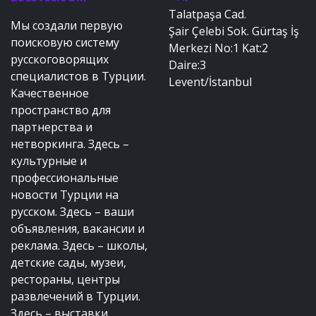
Talatpaşa Cad.
Мы создали первую
Şair Çelebi Sok. Gürtaş İş
поисковую систему
Merkezi No:1 Kat:2
русскоговорящих
Daire:3
специалистов в Турции.
Levent/İstanbul
Качественное
пространство для
партнерства и
нетворкинга. Здесь –
культурные и
профессиональные
новости Турции на
русском. Здесь – ваши
объявления, вакансии и
реклама. Здесь – школы,
детские сады, музеи,
рестораны, центры
развлечений в Турции.
Здесь – выставки,