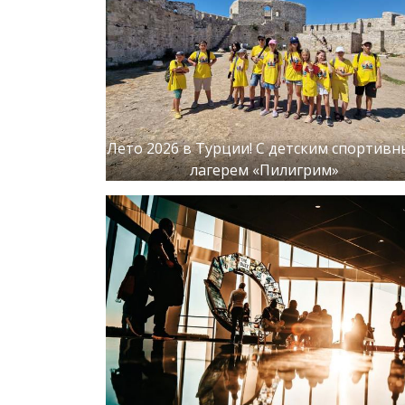
Лето 2026 в Турции! С детским спортив
лагерем «Пилигрим»