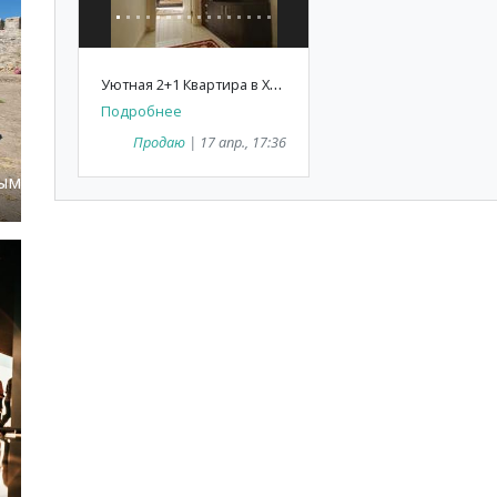
У
ютная 2+1 Квартира в Хурме (Анталия, Коньяалты) на продажу
Подробнее
Продаю
| 17 апр., 17:36
ным