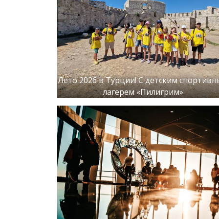
Лето 2026 в Турции! С детским спортив
лагерем «Пилигрим»