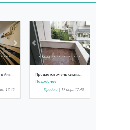
Next
Previous
Next
П
родажа квартиры в Анталии Коньяалты/Лиман 2+1 дуплекс
П
родается очень симпатичная 3+1 квартира в Анталии, Коньяалты/Лиман
Подробнее
р., 17:46
Продаю
| 17 апр., 17:40