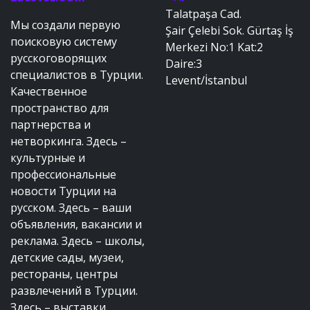
Talatpaşa Cad.
Мы создали первую
Şair Çelebi Sok. Gürtaş İş
поисковую систему
Merkezi No:1 Kat:2
русскоговорящих
Daire:3
специалистов в Турции.
Levent/İstanbul
Качественное
пространство для
партнерства и
нетворкинга. Здесь –
культурные и
профессиональные
новости Турции на
русском. Здесь – ваши
объявления, вакансии и
реклама. Здесь – школы,
детские сады, музеи,
рестораны, центры
развлечений в Турции.
Здесь – выставки,