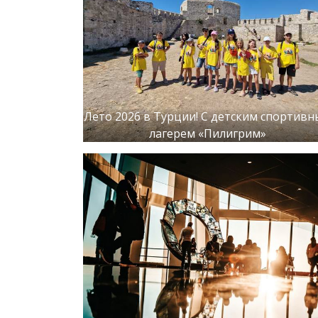
Лето 2026 в Турции! С детским спортив
лагерем «Пилигрим»