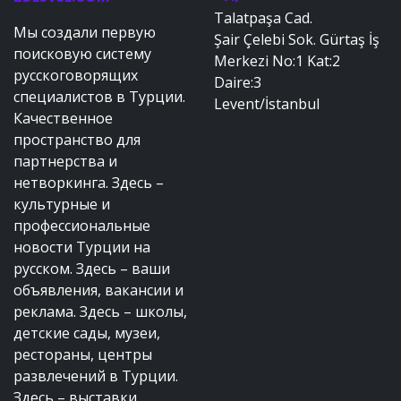
Talatpaşa Cad.
Мы создали первую
Şair Çelebi Sok. Gürtaş İş
поисковую систему
Merkezi No:1 Kat:2
русскоговорящих
Daire:3
специалистов в Турции.
Levent/İstanbul
Качественное
пространство для
партнерства и
нетворкинга. Здесь –
культурные и
профессиональные
новости Турции на
русском. Здесь – ваши
объявления, вакансии и
реклама. Здесь – школы,
детские сады, музеи,
рестораны, центры
развлечений в Турции.
Здесь – выставки,