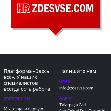
Платформа «Здесь
Напишите нам
все». У наших
Email
специалистов
info@zdesvse.com
всегда есть работа
Адрес
ZDESVSE.COM
Talatpaşa Cad.
Мы создали первую
Şair Çelebi Sok. Gürtaş İş