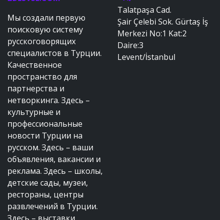
Talatpaşa Cad.
Мы создали первую
Şair Çelebi Sok. Gürtaş İş
поисковую систему
Merkezi No:1 Kat:2
русскоговорящих
Daire:3
специалистов в Турции.
Levent/İstanbul
Качественное
пространство для
партнерства и
нетворкинга. Здесь –
культурные и
профессиональные
новости Турции на
русском. Здесь – ваши
объявления, вакансии и
реклама. Здесь – школы,
детские сады, музеи,
рестораны, центры
развлечений в Турции.
Здесь – выставки,