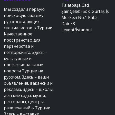
Talatpaşa Cad.
Мы создали первую
Şair Çelebi Sok. Gürtaş İş
поисковую систему
Merkezi No:1 Kat:2
русскоговорящих
Daire:3
специалистов в Турции.
Levent/İstanbul
Качественное
пространство для
партнерства и
нетворкинга. Здесь –
культурные и
профессиональные
новости Турции на
русском. Здесь – ваши
объявления, вакансии и
реклама. Здесь – школы,
детские сады, музеи,
рестораны, центры
развлечений в Турции.
Здесь – выставки,