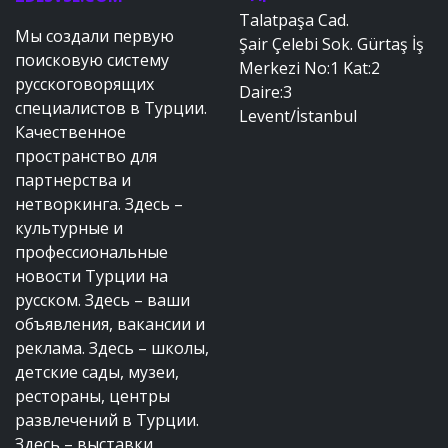
Talatpaşa Cad.
Мы создали первую
Şair Çelebi Sok. Gürtaş İş
поисковую систему
Merkezi No:1 Kat:2
русскоговорящих
Daire:3
специалистов в Турции.
Levent/İstanbul
Качественное
пространство для
партнерства и
нетворкинга. Здесь –
культурные и
профессиональные
новости Турции на
русском. Здесь – ваши
объявления, вакансии и
реклама. Здесь – школы,
детские сады, музеи,
рестораны, центры
развлечений в Турции.
Здесь – выставки,