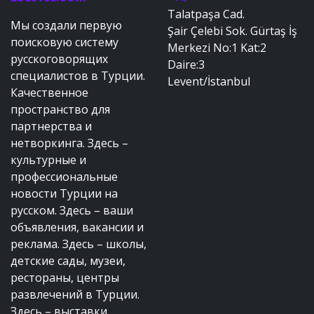
Talatpaşa Cad.
Мы создали первую
Şair Çelebi Sok. Gürtaş İş
поисковую систему
Merkezi No:1 Kat:2
русскоговорящих
Daire:3
специалистов в Турции.
Levent/İstanbul
Качественное
пространство для
партнерства и
нетворкинга. Здесь –
культурные и
профессиональные
новости Турции на
русском. Здесь – ваши
объявления, вакансии и
реклама. Здесь – школы,
детские сады, музеи,
рестораны, центры
развлечений в Турции.
Здесь – выставки,