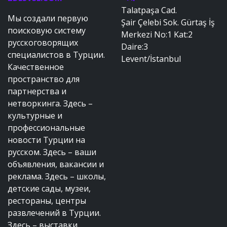
Talatpaşa Cad.
Мы создали первую
Şair Çelebi Sok. Gürtaş İş
поисковую систему
Merkezi No:1 Kat:2
русскоговорящих
Daire:3
специалистов в Турции.
Levent/İstanbul
Качественное
пространство для
партнерства и
нетворкинга. Здесь –
культурные и
профессиональные
новости Турции на
русском. Здесь – ваши
объявления, вакансии и
реклама. Здесь – школы,
детские сады, музеи,
рестораны, центры
развлечений в Турции.
Здесь – выставки,