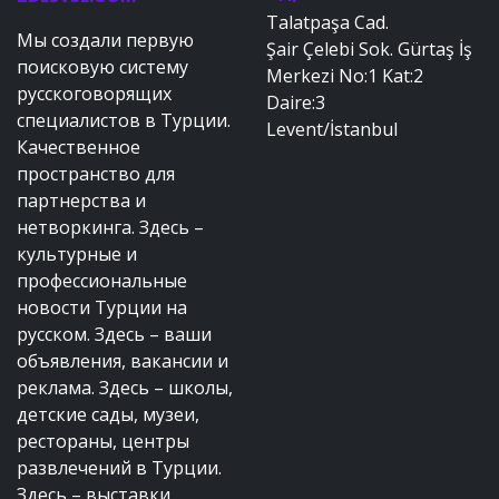
Talatpaşa Cad.
Мы создали первую
Şair Çelebi Sok. Gürtaş İş
поисковую систему
Merkezi No:1 Kat:2
русскоговорящих
Daire:3
специалистов в Турции.
Levent/İstanbul
Качественное
пространство для
партнерства и
нетворкинга. Здесь –
культурные и
профессиональные
новости Турции на
русском. Здесь – ваши
объявления, вакансии и
реклама. Здесь – школы,
детские сады, музеи,
рестораны, центры
развлечений в Турции.
Здесь – выставки,