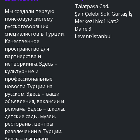
Talatpaşa Cad.
Мы создали первую
Şair Çelebi Sok. Gürtaş İş
поисковую систему
Merkezi No:1 Kat:2
русскоговорящих
Daire:3
специалистов в Турции.
Levent/İstanbul
Качественное
пространство для
партнерства и
нетворкинга. Здесь –
культурные и
профессиональные
новости Турции на
русском. Здесь – ваши
объявления, вакансии и
реклама. Здесь – школы,
детские сады, музеи,
рестораны, центры
развлечений в Турции.
Здесь – выставки,