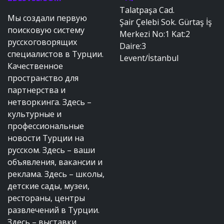
Talatpaşa Cad.
Мы создали первую
Şair Çelebi Sok. Gürtaş İş
поисковую систему
Merkezi No:1 Kat:2
русскоговорящих
Daire:3
специалистов в Турции.
Levent/İstanbul
Качественное
пространство для
партнерства и
нетворкинга. Здесь –
культурные и
профессиональные
новости Турции на
русском. Здесь – ваши
объявления, вакансии и
реклама. Здесь – школы,
детские сады, музеи,
рестораны, центры
развлечений в Турции.
Здесь – выставки,