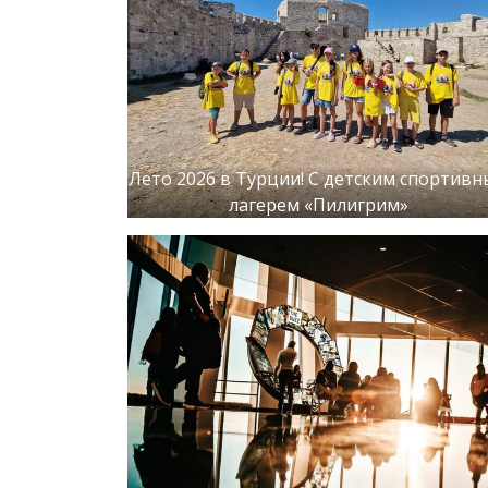
Лето 2026 в Турции! С детским спортив
лагерем «Пилигрим»