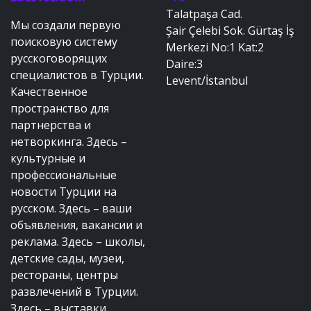
Talatpaşa Cad.
Мы создали первую
Şair Çelebi Sok. Gürtaş İş
поисковую систему
Merkezi No:1 Kat:2
русскоговорящих
Daire:3
специалистов в Турции.
Levent/İstanbul
Качественное
пространство для
партнерства и
нетворкинга. Здесь –
культурные и
профессиональные
новости Турции на
русском. Здесь – ваши
объявления, вакансии и
реклама. Здесь – школы,
детские сады, музеи,
рестораны, центры
развлечений в Турции.
Здесь – выставки,