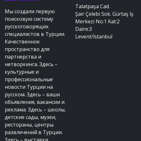
Talatpaşa Cad.
Мы создали первую
Şair Çelebi Sok. Gürtaş İş
поисковую систему
Merkezi No:1 Kat:2
русскоговорящих
Daire:3
специалистов в Турции.
Levent/İstanbul
Качественное
пространство для
партнерства и
нетворкинга. Здесь –
культурные и
профессиональные
новости Турции на
русском. Здесь – ваши
объявления, вакансии и
реклама. Здесь – школы,
детские сады, музеи,
рестораны, центры
развлечений в Турции.
Здесь – выставки,