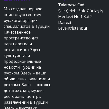
Talatpaşa Cad.
Мы создали первую
Şair Çelebi Sok. Gürtaş İş
поисковую систему
Merkezi No:1 Kat:2
русскоговорящих
Daire:3
специалистов в Турции.
Levent/İstanbul
Качественное
пространство для
партнерства и
нетворкинга. Здесь –
культурные и
профессиональные
новости Турции на
русском. Здесь – ваши
объявления, вакансии и
реклама. Здесь – школы,
детские сады, музеи,
рестораны, центры
развлечений в Турции.
Здесь – выставки,