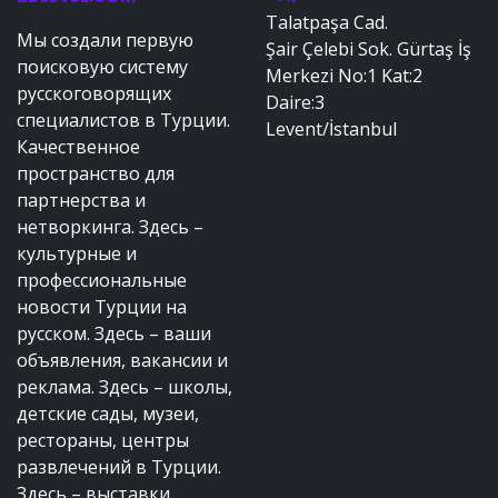
Talatpaşa Cad.
Мы создали первую
Şair Çelebi Sok. Gürtaş İş
поисковую систему
Merkezi No:1 Kat:2
русскоговорящих
Daire:3
специалистов в Турции.
Levent/İstanbul
Качественное
пространство для
партнерства и
нетворкинга. Здесь –
культурные и
профессиональные
новости Турции на
русском. Здесь – ваши
объявления, вакансии и
реклама. Здесь – школы,
детские сады, музеи,
рестораны, центры
развлечений в Турции.
Здесь – выставки,