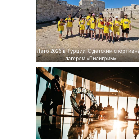
Лето 2026 в Турции! С детским спортив
лагерем «Пилигрим»