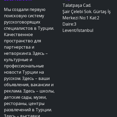
Talatpaşa Cad.
Мы создали первую
Şair Çelebi Sok. Gürtaş İş
поисковую систему
Merkezi No:1 Kat:2
русскоговорящих
Daire:3
специалистов в Турции.
Levent/İstanbul
Качественное
пространство для
партнерства и
нетворкинга. Здесь –
культурные и
профессиональные
новости Турции на
русском. Здесь – ваши
объявления, вакансии и
реклама. Здесь – школы,
детские сады, музеи,
рестораны, центры
развлечений в Турции.
Здесь – выставки,