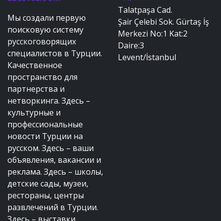
Talatpaşa Cad.
Мы создали первую
Şair Çelebi Sok. Gürtaş İş
поисковую систему
Merkezi No:1 Kat:2
русскоговорящих
Daire:3
специалистов в Турции.
Levent/İstanbul
Качественное
пространство для
партнерства и
нетворкинга. Здесь –
культурные и
профессиональные
новости Турции на
русском. Здесь – ваши
объявления, вакансии и
реклама. Здесь – школы,
детские сады, музеи,
рестораны, центры
развлечений в Турции.
Здесь – выставки,