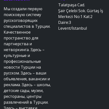
Talatpaşa Cad.
Мы создали первую
Şair Çelebi Sok. Gürtaş İş
поисковую систему
Merkezi No:1 Kat:2
русскоговорящих
Daire:3
специалистов в Турции.
Levent/İstanbul
Качественное
пространство для
партнерства и
нетворкинга. Здесь –
культурные и
профессиональные
новости Турции на
русском. Здесь – ваши
объявления, вакансии и
реклама. Здесь – школы,
детские сады, музеи,
рестораны, центры
развлечений в Турции.
Здесь – выставки,