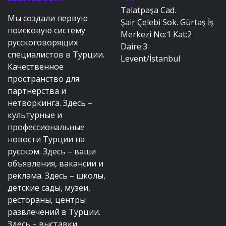
Talatpaşa Cad.
Мы создали первую
Şair Çelebi Sok. Gürtaş İş
поисковую систему
Merkezi No:1 Kat:2
русскоговорящих
Daire:3
специалистов в Турции.
Levent/İstanbul
Качественное
пространство для
партнерства и
нетворкинга. Здесь –
культурные и
профессиональные
новости Турции на
русском. Здесь – ваши
объявления, вакансии и
реклама. Здесь – школы,
детские сады, музеи,
рестораны, центры
развлечений в Турции.
Здесь – выставки,