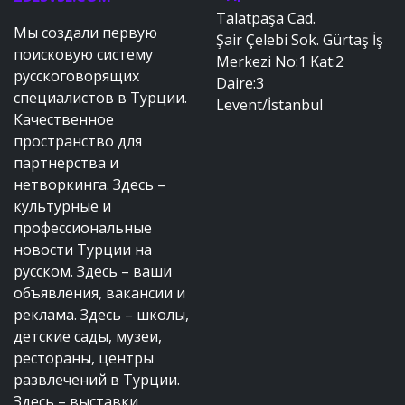
Talatpaşa Cad.
Мы создали первую
Şair Çelebi Sok. Gürtaş İş
поисковую систему
Merkezi No:1 Kat:2
русскоговорящих
Daire:3
специалистов в Турции.
Levent/İstanbul
Качественное
пространство для
партнерства и
нетворкинга. Здесь –
культурные и
профессиональные
новости Турции на
русском. Здесь – ваши
объявления, вакансии и
реклама. Здесь – школы,
детские сады, музеи,
рестораны, центры
развлечений в Турции.
Здесь – выставки,