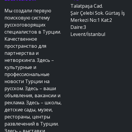
Talatpaşa Cad.
Мы создали первую
Şair Çelebi Sok. Gürtaş İş
поисковую систему
Merkezi No:1 Kat:2
русскоговорящих
Daire:3
специалистов в Турции.
Levent/İstanbul
Качественное
пространство для
партнерства и
нетворкинга. Здесь –
культурные и
профессиональные
новости Турции на
русском. Здесь – ваши
объявления, вакансии и
реклама. Здесь – школы,
детские сады, музеи,
рестораны, центры
развлечений в Турции.
Здесь – выставки,