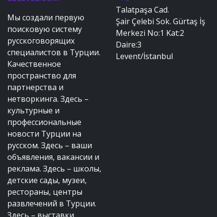
Talatpaşa Cad.
Мы создали первую
Şair Çelebi Sok. Gürtaş İş
поисковую систему
Merkezi No:1 Kat:2
русскоговорящих
Daire:3
специалистов в Турции.
Levent/İstanbul
Качественное
пространство для
партнерства и
нетворкинга. Здесь –
культурные и
профессиональные
новости Турции на
русском. Здесь – ваши
объявления, вакансии и
реклама. Здесь – школы,
детские сады, музеи,
рестораны, центры
развлечений в Турции.
Здесь – выставки,