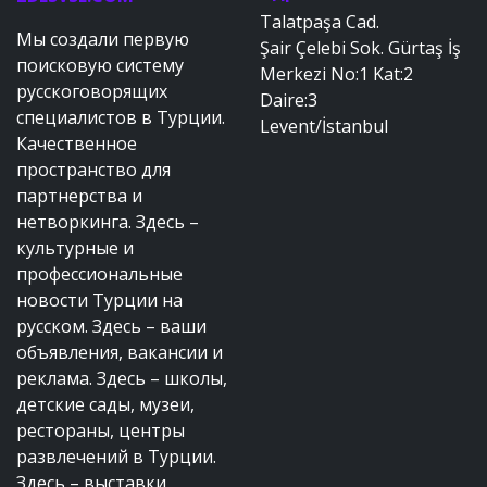
Talatpaşa Cad.
Мы создали первую
Şair Çelebi Sok. Gürtaş İş
поисковую систему
Merkezi No:1 Kat:2
русскоговорящих
Daire:3
специалистов в Турции.
Levent/İstanbul
Качественное
пространство для
партнерства и
нетворкинга. Здесь –
культурные и
профессиональные
новости Турции на
русском. Здесь – ваши
объявления, вакансии и
реклама. Здесь – школы,
детские сады, музеи,
рестораны, центры
развлечений в Турции.
Здесь – выставки,