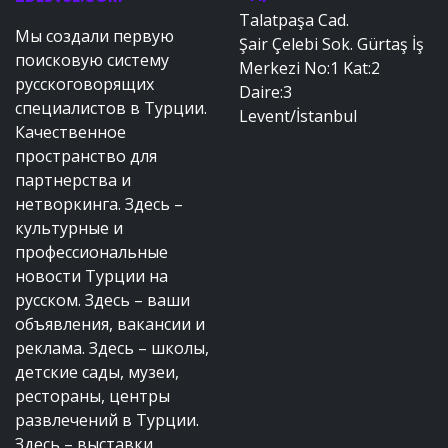
Talatpaşa Cad.
Мы создали первую
Şair Çelebi Sok. Gürtaş İş
поисковую систему
Merkezi No:1 Kat:2
русскоговорящих
Daire:3
специалистов в Турции.
Levent/İstanbul
Качественное
пространство для
партнерства и
нетворкинга. Здесь –
культурные и
профессиональные
новости Турции на
русском. Здесь – ваши
объявления, вакансии и
реклама. Здесь – школы,
детские сады, музеи,
рестораны, центры
развлечений в Турции.
Здесь – выставки,