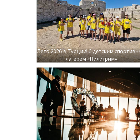
Лето 2026 в Турции! С детским спортив
лагерем «Пилигрим»