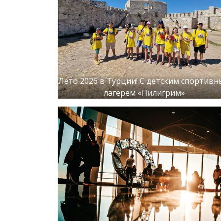
Лето 2026 в Турции! С детским спортив
лагерем «Пилигрим»