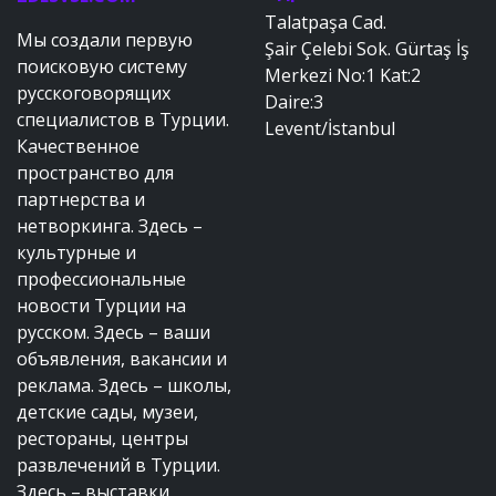
Talatpaşa Cad.
Мы создали первую
Şair Çelebi Sok. Gürtaş İş
поисковую систему
Merkezi No:1 Kat:2
русскоговорящих
Daire:3
специалистов в Турции.
Levent/İstanbul
Качественное
пространство для
партнерства и
нетворкинга. Здесь –
культурные и
профессиональные
новости Турции на
русском. Здесь – ваши
объявления, вакансии и
реклама. Здесь – школы,
детские сады, музеи,
рестораны, центры
развлечений в Турции.
Здесь – выставки,