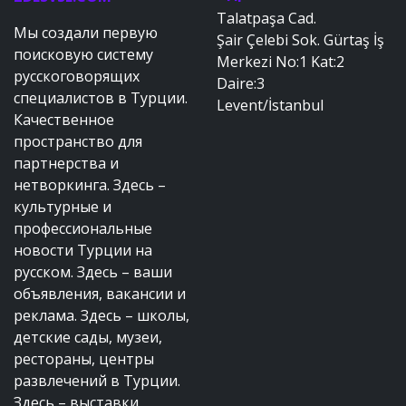
Talatpaşa Cad.
Мы создали первую
Şair Çelebi Sok. Gürtaş İş
поисковую систему
Merkezi No:1 Kat:2
русскоговорящих
Daire:3
специалистов в Турции.
Levent/İstanbul
Качественное
пространство для
партнерства и
нетворкинга. Здесь –
культурные и
профессиональные
новости Турции на
русском. Здесь – ваши
объявления, вакансии и
реклама. Здесь – школы,
детские сады, музеи,
рестораны, центры
развлечений в Турции.
Здесь – выставки,