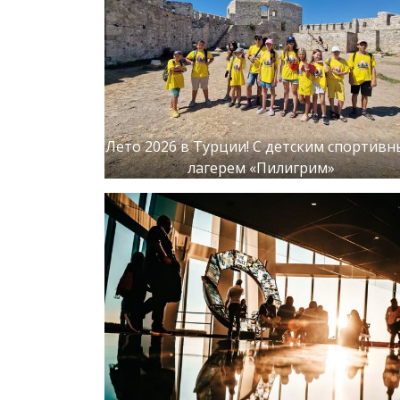
Лето 2026 в Турции! С детским спортив
лагерем «Пилигрим»