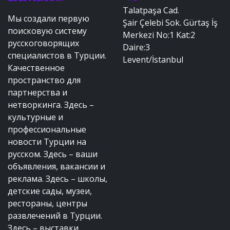
Talatpaşa Cad.
Мы создали первую
Şair Çelebi Sok. Gürtaş İş
поисковую систему
Merkezi No:1 Kat:2
русскоговорящих
Daire:3
специалистов в Турции.
Levent/İstanbul
Качественное
пространство для
партнерства и
нетворкинга. Здесь –
культурные и
профессиональные
новости Турции на
русском. Здесь – ваши
объявления, вакансии и
реклама. Здесь – школы,
детские сады, музеи,
рестораны, центры
развлечений в Турции.
Здесь – выставки,