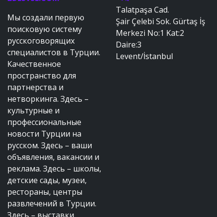
Talatpaşa Cad.
Мы создали первую
Şair Çelebi Sok. Gürtaş İş
поисковую систему
Merkezi No:1 Kat:2
русскоговорящих
Daire:3
специалистов в Турции.
Levent/İstanbul
Качественное
пространство для
партнерства и
нетворкинга. Здесь –
культурные и
профессиональные
новости Турции на
русском. Здесь – ваши
объявления, вакансии и
реклама. Здесь – школы,
детские сады, музеи,
рестораны, центры
развлечений в Турции.
Здесь – выставки,