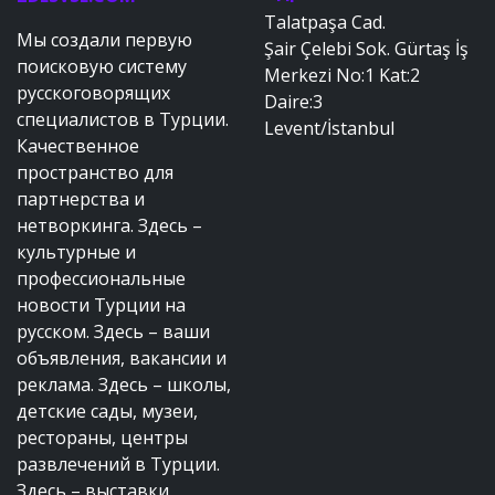
Talatpaşa Cad.
Мы создали первую
Şair Çelebi Sok. Gürtaş İş
поисковую систему
Merkezi No:1 Kat:2
русскоговорящих
Daire:3
специалистов в Турции.
Levent/İstanbul
Качественное
пространство для
партнерства и
нетворкинга. Здесь –
культурные и
профессиональные
новости Турции на
русском. Здесь – ваши
объявления, вакансии и
реклама. Здесь – школы,
детские сады, музеи,
рестораны, центры
развлечений в Турции.
Здесь – выставки,