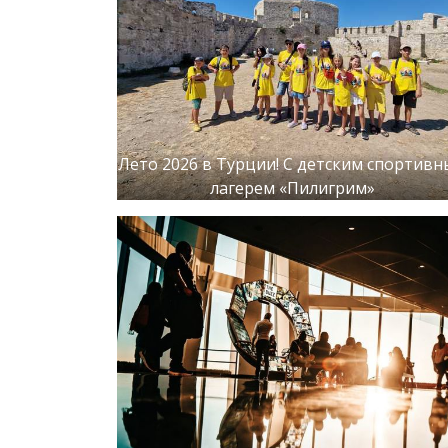
Лето 2026 в Турции! С детским спортив
лагерем «Пилигрим»