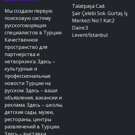
Talatpaşa Cad.
Мы создали первую
Şair Çelebi Sok. Gürtaş İş
поисковую систему
Merkezi No:1 Kat:2
русскоговорящих
Daire:3
специалистов в Турции.
Levent/İstanbul
Качественное
пространство для
партнерства и
нетворкинга. Здесь –
культурные и
профессиональные
новости Турции на
русском. Здесь – ваши
объявления, вакансии и
реклама. Здесь – школы,
детские сады, музеи,
рестораны, центры
развлечений в Турции.
Здесь – выставки,