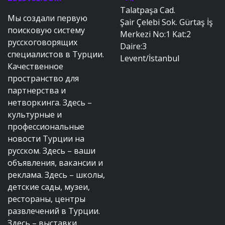
Talatpaşa Cad.
Мы создали первую
Şair Çelebi Sok. Gürtaş İş
поисковую систему
Merkezi No:1 Kat:2
русскоговорящих
Daire:3
специалистов в Турции.
Levent/İstanbul
Качественное
пространство для
партнерства и
нетворкинга. Здесь –
культурные и
профессиональные
новости Турции на
русском. Здесь – ваши
объявления, вакансии и
реклама. Здесь – школы,
детские сады, музеи,
рестораны, центры
развлечений в Турции.
Здесь – выставки,