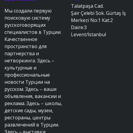
Talatpaşa Cad.
Мы создали первую
Şair Çelebi Sok. Gürtaş İş
поисковую систему
Merkezi No:1 Kat:2
русскоговорящих
Daire:3
специалистов в Турции.
Levent/İstanbul
Качественное
пространство для
партнерства и
нетворкинга. Здесь –
культурные и
профессиональные
новости Турции на
русском. Здесь – ваши
объявления, вакансии и
реклама. Здесь – школы,
детские сады, музеи,
рестораны, центры
развлечений в Турции.
Здесь – выставки,