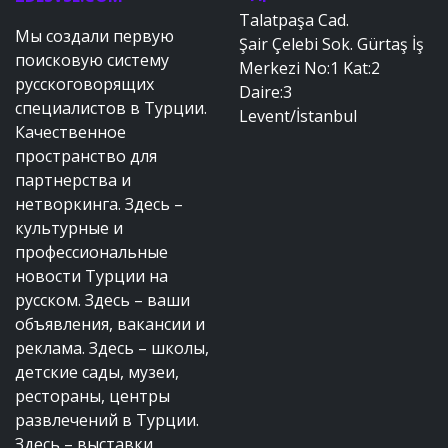
Talatpaşa Cad.
Мы создали первую
Şair Çelebi Sok. Gürtaş İş
поисковую систему
Merkezi No:1 Kat:2
русскоговорящих
Daire:3
специалистов в Турции.
Levent/İstanbul
Качественное
пространство для
партнерства и
нетворкинга. Здесь –
культурные и
профессиональные
новости Турции на
русском. Здесь – ваши
объявления, вакансии и
реклама. Здесь – школы,
детские сады, музеи,
рестораны, центры
развлечений в Турции.
Здесь – выставки,