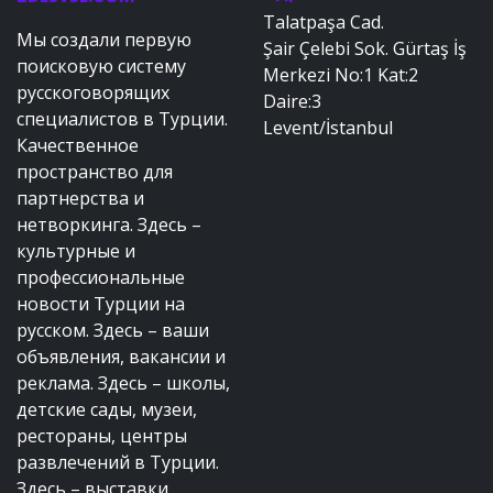
Talatpaşa Cad.
Мы создали первую
Şair Çelebi Sok. Gürtaş İş
поисковую систему
Merkezi No:1 Kat:2
русскоговорящих
Daire:3
специалистов в Турции.
Levent/İstanbul
Качественное
пространство для
партнерства и
нетворкинга. Здесь –
культурные и
профессиональные
новости Турции на
русском. Здесь – ваши
объявления, вакансии и
реклама. Здесь – школы,
детские сады, музеи,
рестораны, центры
развлечений в Турции.
Здесь – выставки,